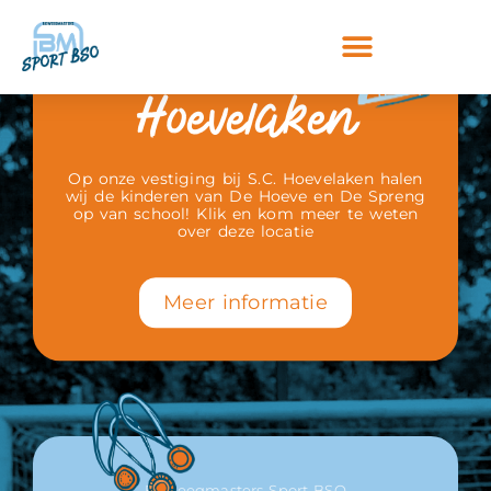
Beweegmasters Sport BSO
Hoevelaken
Op onze vestiging bij S.C. Hoevelaken halen
wij de kinderen van De Hoeve en De Spreng
op van school! Klik en kom meer te weten
over deze locatie
Meer informatie
Beweegmasters Sport BSO