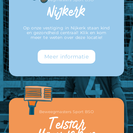
Nijkerk
Op onze vestiging in Nijkerk staan kind
en gezondheid centraal! Klik en kom
meer te weten over deze locatie!
Meer informatie
Beweegmasters Sport BSO
Telstar